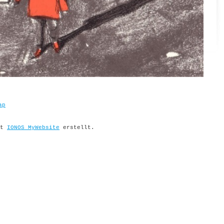
ap
it
IONOS MyWebsite
erstellt.